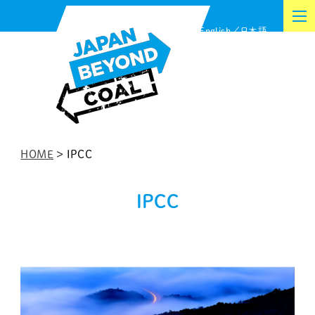
内
English
日本語
容
を
ス
キ
ッ
プ
HOME
>
IPCC
IPCC