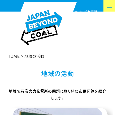
内
English
日本語
容
を
ス
キ
ッ
プ
HOME
>
地域の活動
地域の活動
地域で石炭火力発電所の問題に取り組む市民団体を紹介
します。