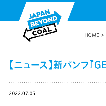
内
容
を
ス
HOME
>
キ
ッ
プ
【ニュース】新パンフ『G
2022.07.05