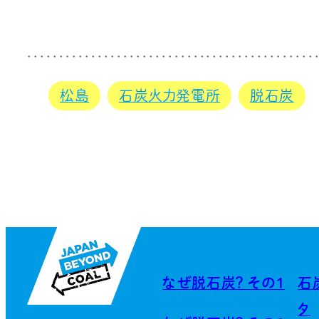
松島
石炭火力発電所
脱石炭
なぜ脱石炭？ その1
石
タ