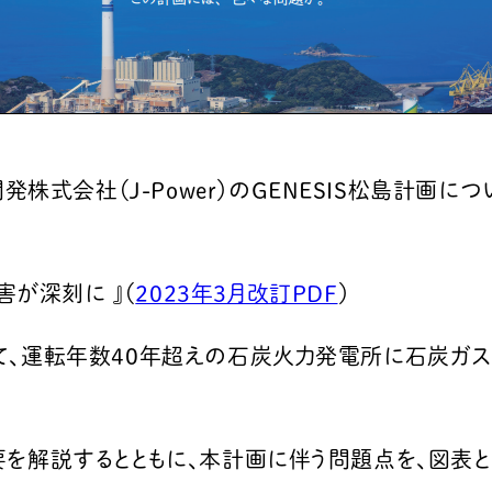
株式会社（J-Power）のGENESIS松島計画
が深刻に 』（
2023年3月改訂PDF
）
いて、運転年数40年超えの石炭火力発電所に石炭ガ
要を解説するとともに、本計画に伴う問題点を、図表と