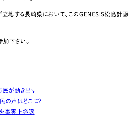
松島が立地する長崎県において、このGENESIS松
参加下さい。
、市民が動き出す
市民の声はどこに？
画を事実上容認