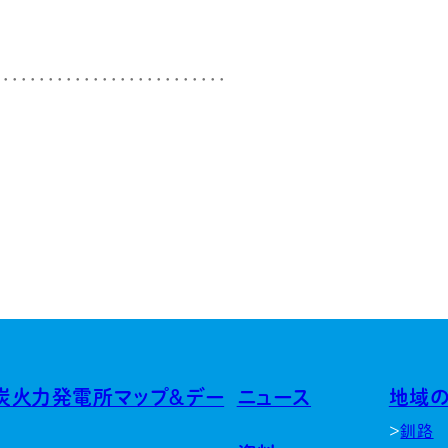
炭火力発電所マップ＆デー
ニュース
地域
釧路