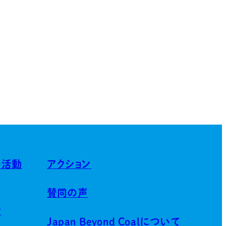
の活動
アクション
賛同の声
賀
Japan Beyond Coalについて