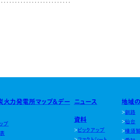
炭火力発電所マップ＆デー
ニュース
地域
釧路
資料
仙台
ップ
ピックアップ
横須
表
ファクトシート