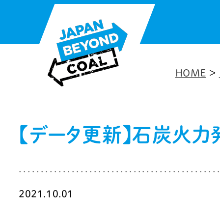
内
容
を
ス
HOME
>
キ
ッ
プ
【データ更新】石炭火力発
2021.10.01