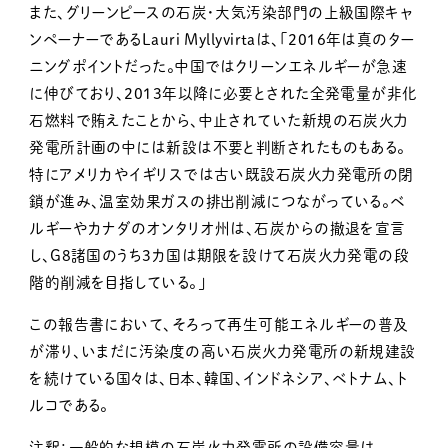
また、グリーンピースの石炭・大気汚染部門の上級国際キャ
ンペーナーであるLauri Myllyvirtaは、「2016年は真のター
ニングポイントだった。中国ではクリーンエネルギーが急速
に伸びており、2013年以降に必要とされた全発電量が非化
石燃料で賄えたことから、中止されていた新規の石炭火力
発電所計画の中には新設は不要と判断されたものもある。
特にアメリカやイギリスでは古い既設石炭火力発電所の閉
鎖が進み、温室効果ガスの排出削減につながっている。ベ
ルギーやカナダのオンタリオ州は、石炭からの撤退を宣言
し、G8諸国のうち3カ国は期限を設けて石炭火力発電の段
階的削減を目指している。」
この報告書において、そろって再生可能エネルギーの普及
が滞り、いまだに汚染度の高い石炭火力発電所の新規建設
を続けている国々は、日本、韓国、インドネシア、ベトナム、ト
ルコである。
注釈：一般的な規模の石炭火力発電所の設備容量は