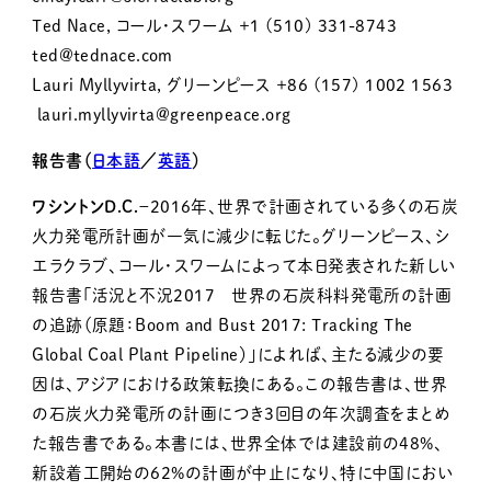
Ted Nace, コール・スワーム +1 (510) 331-8743
ted@tednace.com
Lauri Myllyvirta, グリーンピース +86 (157) 1002 1563
lauri.myllyvirta@greenpeace.org
報告書（
日本語
／
英語
）
ワシントンD.C.
－2016年、世界で計画されている多くの石炭
火力発電所計画が一気に減少に転じた。グリーンピース、シ
エラクラブ、コール・スワームによって本日発表された新しい
報告書「活況と不況2017 世界の石炭科料発電所の計画
の追跡（原題：Boom and Bust 2017: Tracking The
Global Coal Plant Pipeline）」によれば、主たる減少の要
因は、アジアにおける政策転換にある。この報告書は、世界
の石炭火力発電所の計画につき3回目の年次調査をまとめ
た報告書である。本書には、世界全体では建設前の48%、
新設着工開始の62%の計画が中止になり、特に中国におい