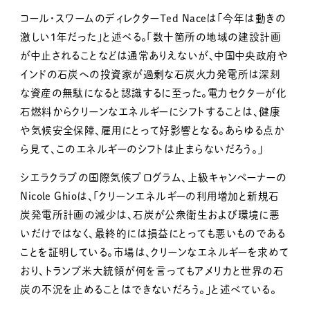
コール・スワームのディレクターTed Naceは「今年は動きの
激しい1年だった」と述べる。「数十箇所の地域の建設計画
が中止されることなどは通常ありえないが、中国中央政府や
インドの石炭への投資家が過剰な石炭火力発電所は深刻
な資産の無駄になると認識するに至った。電力セクターが化
石燃料からクリーンなエネルギーにシフトすることは、健康
や気候安全保障、雇用にとって好影響となる。あらゆる点か
ら見て、このエネルギーのシフトは止まらないだろう。」
シエラクラブの国際気候プログラム、上級キャンペーナーの
Nicole Ghioは、「クリーンエネルギーの利用増加と新規石
炭発電所計画の減少は、石炭が公衆衛生および環境に悪
いだけではなく、最終的には損益にとっても悪いものである
ことを証明している。市場は、クリーンなエネルギーを求めて
おり、トランプ米大統領が何を言ってもアメリカと世界の石
炭の不況を止めることはできないだろう。」と述べている。