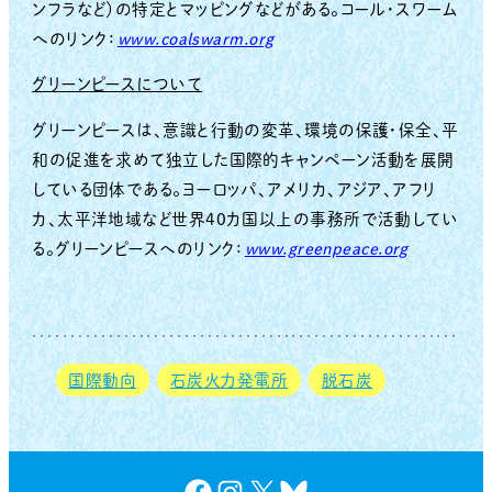
ンフラなど）の特定とマッピングなどがある。コール・スワーム
へのリンク：
www.coalswarm.org
グリーンピースについて
グリーンピースは、意識と行動の変革、環境の保護・保全、平
和の促進を求めて独立した国際的キャンペーン活動を展開
している団体である。ヨーロッパ、アメリカ、アジア、アフリ
カ、太平洋地域など世界40カ国以上の事務所で活動してい
る。グリーンピースへのリンク：
www.greenpeace.org
国際動向
石炭火力発電所
脱石炭
Facebook
Instagram
X
Bluesky