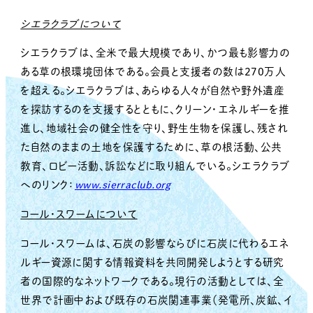
シエラクラブについて
シエラクラブは、全米で最大規模であり、かつ最も影響力の
ある草の根環境団体である。会員と支援者の数は270万人
を超える。シエラクラブは、あらゆる人々が自然や野外遺産
を探訪するのを支援するとともに、クリーン・エネルギーを推
進し、地域社会の健全性を守り、野生生物を保護し、残され
た自然のままの土地を保護するために、草の根活動、公共
教育、ロビー活動、訴訟などに取り組んでいる。シエラクラブ
へのリンク：
www.sierraclub.org
コール・スワームについて
コール・スワームは、石炭の影響ならびに石炭に代わるエネ
ルギー資源に関する情報資料を共同開発しようとする研究
者の国際的なネットワークである。現行の活動としては、全
世界で計画中および既存の石炭関連事業（発電所、炭鉱、イ