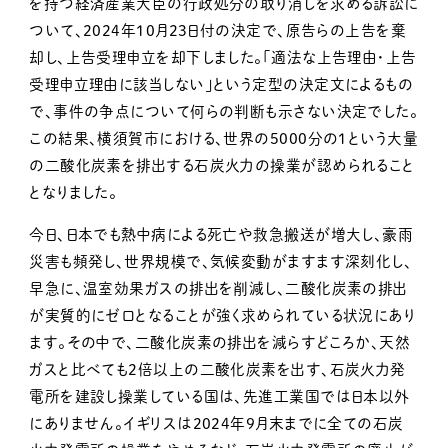
を持つ経済産業大臣の行政処分の取り消しを求める訴訟に
ついて、2024年10月23日付の決定で、原告らの上告を棄
却し、上告受理申立を却下しました。「適法な上告理由・上告
受理申立理由に該当しない」という定型の決定文によるもの
で、事件の争点について何らの判断も示さない決定でした。
この結果、横須賀市における、世界の5000分の１という大量
の二酸化炭素を排出する石炭火力の操業が認められること
となりました。
今日、日本でも熱中病による死亡や救急搬送が増大し、豪雨
災害も頻発し、世界規模で、気候変動がますます深刻化し、
早急に、温室効果ガスの排出を削減し、二酸化炭素の排出
が実質的にゼロとなることが強く求められている状況にあり
ます。その中で、二酸化炭素の排出を減らすどころか、天然
ガスと比べても２倍以上の二酸化炭素を出す、石炭火力発
電所を建設し操業している国は、先進工業国では日本以外
にありません。イギリスは2024年９月末までに全ての石炭