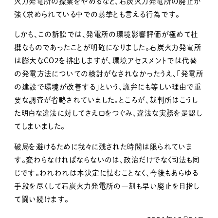
火力発電所の操業をやめるなど、石炭火力発電所の廃止が
強く求められている中での暴挙とも言える行為です。
しかも、この訴訟では、発電所の環境影響評価が極めて杜
撰なものであったことが明確になりました。石炭火力発電所
は膨大なCO2を排出しますが、環境アセスメントでは代替
の発電方法についての検討がなされなかったうえ、「発電所
の建設で環境が改善する」という、詭弁にも等しい理由で重
要な調査が省略されていました。ところが、裁判所はこうし
た明白な違法に対してさえ口をつぐみ、違法な実務を是認し
てしまいました。
破局を避けるために我々に残された時間は限られていま
す。変わらなければならないのは、政治だけでなく司法も同
じです。われわれは本決定に怯むことなく、今後もあらゆる
手段を尽くして石炭火力発電所の一刻も早い廃止を目指し
て闘い続けます。