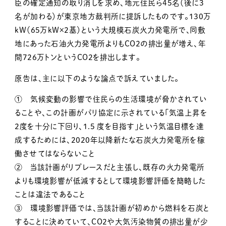
臣の確定通知の取り消しを求め、地元住民ら45名（後に3
名が加わる）が東京地方裁判所に提訴したものです。130万
kW（65万kW×2基）という大規模石炭火力発電所で、同敷
地にあった石油火力発電所よりもCO2の排出量が増え、年
間726万トンというCO2を排出します。
原告は、主に以下のような論点で訴えていました。
① 気候変動の影響で住民らの生活環境が脅かされてい
ることや、この計画がパリ協定に示されている「気温上昇を
2度を十分に下回り、1.5 度を目指す」という気温目標を達
成するためには、2020年以降新たな石炭火力発電所を稼
働させてはならないこと
② 当該計画がリプレースだと主張し、既存の火力発電所
よりも環境影響が低減するとして環境影響評価を簡略した
ことは違法であること
③ 環境影響評価では、当該計画が初めから燃料を石炭と
することに決めていて、CO2や大気汚染物質の排出量が少