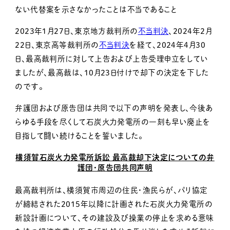
ない代替案を示さなかったことは不当であること
2023年1月27日、東京地方裁判所の
不当判決
、2024年2月
22日、東京高等裁判所の
不当判決
を経て、2024年4月30
日、最高裁判所に対して上告および上告受理申立をしてい
ましたが、最高裁は、10月23日付けで却下の決定を下した
のです。
弁護団および原告団は共同で以下の声明を発表し、今後あ
らゆる手段を尽くして石炭火力発電所の一刻も早い廃止を
目指して闘い続けることを誓いました。
横須賀石炭火力発電所訴訟 最高裁却下決定についての弁
護団・原告団共同声明
最高裁判所は、横須賀市周辺の住民・漁民らが、パリ協定
が締結された2015年以降に計画された石炭火力発電所の
新設計画について、その建設及び操業の停止を求める意味