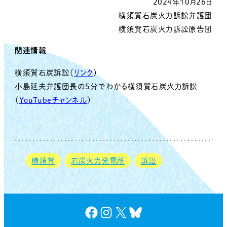
2024年10月26日
横須賀石炭火力訴訟弁護団
横須賀石炭火力訴訟原告団
関連情報
横須賀石炭訴訟（
リンク
）
小島延夫弁護団長の５分でわかる横須賀石炭火力訴訟
（
YouTubeチャンネル
）
横須賀
石炭火力発電所
訴訟
Facebook
Instagram
X
Bluesky