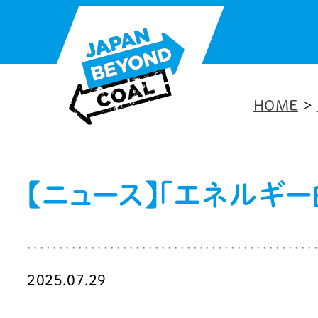
内
容
を
ス
HOME
>
キ
ッ
プ
【ニュース】「エネルギー
2025.07.29