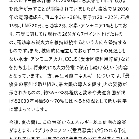
エネルギー基本計画では2030年に石炭をゼロにする方針
を政府が示すことが期待されていましたが、素案では2030
年の電源構成を、再エネ36〜38％、原子力20〜22％、石炭
19％、LNG20％、石油等2％、水素・アンモニア１％としてお
り、石炭に関しては現行の26％から7ポイント下げたもの
の、高効率石炭火力を維持継続するという方向を堅持する
ものです。また、技術的に確立しておらずコストの見通しも
ない水素・アンモニア火力、CCUS（炭素回収利用貯留）など
を打ち出し、将来的にも火力発電に依存し続けるという内容
となっています。一方、再生可能エネルギーについては、「最
優先の原則で取り組み、最大限の導入を促す」との姿勢が
示されたものの、約36～38％程度と欧米や先進各国が掲
げる2030年目標50～70％に比べると依然として低い数字
に留まっています。
今後、夏の間に、この素案からエネルギー基本計画の原案
がまとまり、パブリックコメント（意見募集）が行われる予定
とされています。世界で2030年までの脱石炭が進んでいる