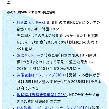
室
参考２：日本のNDCに関する関連情報
自然エネルギー財団
：政府の次期NDC案についての
自然エネルギー財団コメント
先進国としての日本の役割をしっかり果たせる次期
NDCを 政府案「2035年60％削減目標」の実際は
49％削減
気候ネットワーク
：【意見書】日本のNDC（国別削減目
標）のとりまとめに対する意見 ～温室効果ガスの
2035年目標は2013年比80％削減に～
気候変動イニシアティブ（JCI）
：【更新：236団体が賛
同】1.5度目標と整合する野心的な2035年目標を日本
政府に求める
地球環境戦略研究機関（IGES）
：NDC合同会合で示
された排出削減経路の含意
日本気候リーダーズ・パートナーシップ（JCLP）
：気候