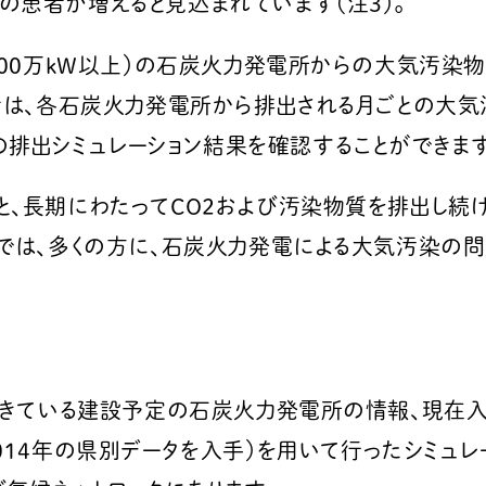
の患者が増えると見込まれています（注3）。
000万kW以上）の石炭火力発電所からの大気汚染
用者は、各石炭火力発電所から排出される月ごとの大
.5の排出シミュレーション結果を確認することができま
と、長期にわたってCO2および汚染物質を排出し続
」では、多くの方に、石炭火力発電による大気汚染の
できている建設予定の石炭火力発電所の情報、現在入
14年の県別データを入手）を用いて行ったシミュレ