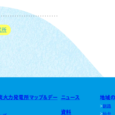
電所
炭火力発電所マップ＆デー
ニュース
地域
釧路
資料
仙台