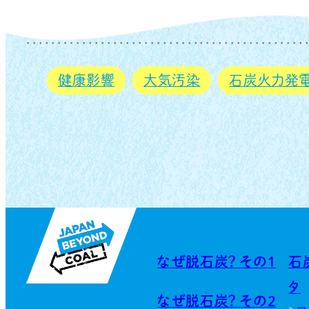
健康影響
大気汚染
石炭火力発
なぜ脱石炭？ その1
石
タ
なぜ脱石炭？ その2