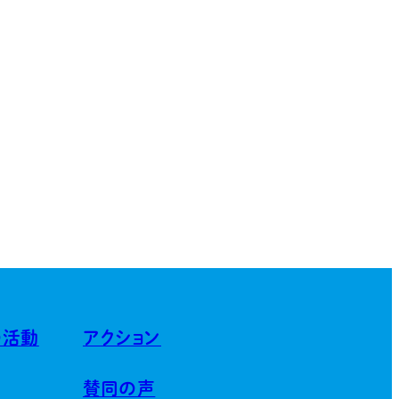
の活動
アクション
賛同の声