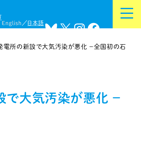
ガ
English
日本語
Bluesky
X
Instagram
Facebook
力発電所の新設で大気汚染が悪化 －全国初の石
設で大気汚染が悪化 －