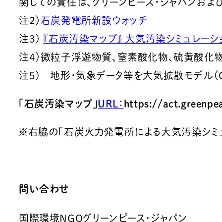
関しての責任は、グリーンピース・ジャパンおよ
注2）
石炭発電所新設ウォッチ
注3）
『石炭汚染マップ』 大気汚染シミュレー
注4）微粒子浮遊物質、窒素酸化物、硫黄酸化
注5) 地形・気象データ等を大気拡散モデル（C
「石炭汚染マップ」
URL：
https://act.greenpe
※
右脇の「石炭火力発電所による大気汚染シミュ
問い合わせ
国際環境NGOグリーンピース・ジャパン