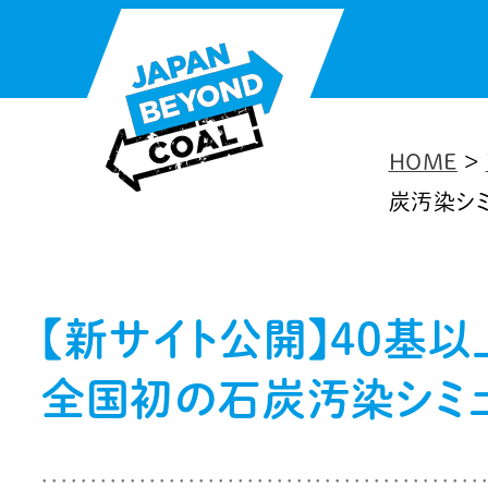
内
容
を
ス
HOME
>
キ
炭汚染シ
ッ
プ
【新サイト公開】40基
全国初の石炭汚染シミ