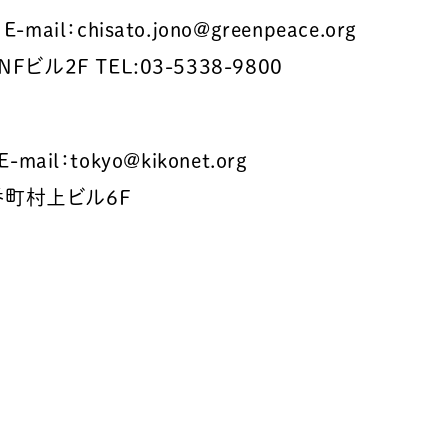
l：chisato.jono@greenpeace.org
ビル2F TEL:03-5338-9800
mail：tokyo@kikonet.org
番町村上ビル6F