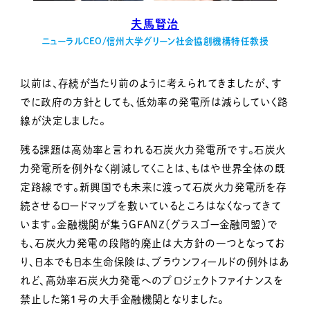
夫馬賢治
ニューラルCEO/信州大学グリーン社会協創機構特任教授
以前は、存続が当たり前のように考えられてきましたが、す
でに政府の方針としても、低効率の発電所は減らしていく路
線が決定しました。
残る課題は高効率と言われる石炭火力発電所です。石炭火
力発電所を例外なく削減してくことは、もはや世界全体の既
定路線です。新興国でも未来に渡って石炭火力発電所を存
続させるロードマップを敷いているところはなくなってきて
います。金融機関が集うGFANZ（グラスゴー金融同盟）で
も、石炭火力発電の段階的廃止は大方針の一つとなってお
り、日本でも日本生命保険は、ブラウンフィールドの例外はあ
れど、高効率石炭火力発電へのプロジェクトファイナンスを
禁止した第１号の大手金融機関となりました。