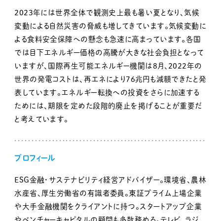
2023年には世界全体で観測史上最も暑い夏となり、気候
変動による自然災害の脅威も増してきています。気候変動に
よる食料安全保障への懸念も急速に高まっています。各国
では目下エネルギー価格の高騰が大きな社会負担となって
いますが、国際再生可能エネルギー機関は8月、2022年の
世界の発電コストは、再エネにより76兆円も減額できたと発
表しています。エネルギー転換への投資をさらに加速する
ためには、期限を定めた段階的廃止を掲げることが重要だ
と考えています。
プロフィール
ESG金融・サステナビリティ経営アドバイザー。環境省、農林
水産省、厚生労働省の有識者委員。東証プライム上場企業
や大手金融機関をクライアントに持つ。スタートアップ企業
やベンチャーキャピタルの顧問も多数務める。テレビ、ラジ