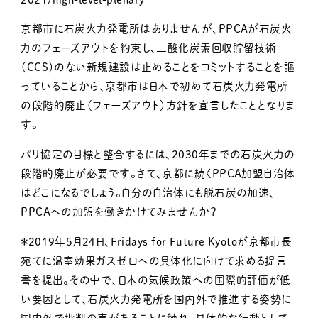
京都市に石炭火力発電所はありませんが、PPCAが石炭火
力のフェーズアウトを約束し、二酸化炭素回収貯留技術
（CCS）のない新規建設は止めることをコミットすることを謳
っていることから、京都市は日本で初めて石炭火力発電所
の段階的廃止（フェーズアウト）方針を宣言したこととなりま
す。
パリ協定の目標と整合するには、2030年までの石炭火力の
段階的廃止が必要です。さて、京都に続くPPCA加盟自治体
はどこになるでしょう。自分の自治体にも脱石炭の加速、
PPCAへの加盟を働きかけてみませんか？
＊2019年5月24日、Fridays for Future Kyotoが京都市長
宛てに温室効果ガスゼロへの具体化に向けて求める提言
書を提出。その中で、日本の気候政策への国際的評価が低
い要因として、石炭火力発電所を国内外で推進する姿勢に