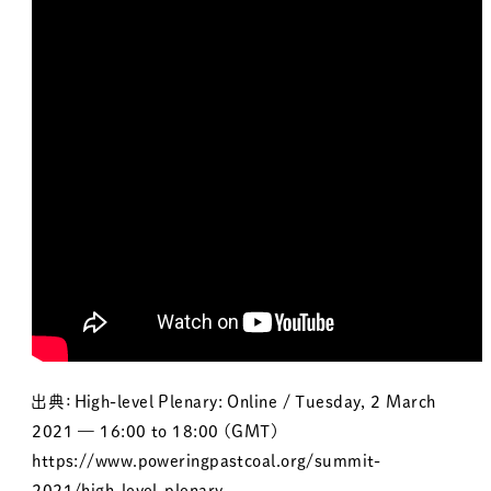
出典：High-level Plenary: Online / Tuesday, 2 March
2021 — 16:00 to 18:00 (GMT)
https://www.poweringpastcoal.org/summit-
2021/high-level-plenary