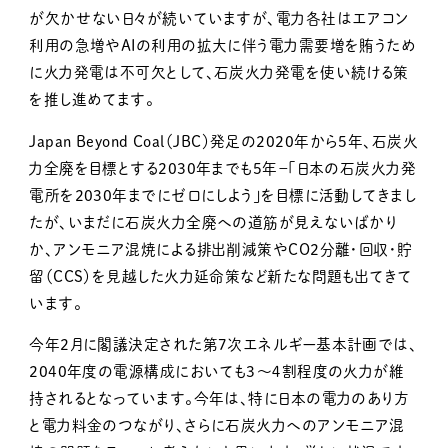
が欠かせない日々が続いていますが、電力各社はエアコン
利用の急増やAIの利用の拡大に伴う電力需要増を賄うため
に火力発電は不可欠として、石炭火力発電を使い続ける策
を推し進めてます。
Japan Beyond Coal（JBC）発足の2020年から５年、石炭火
力全廃を目標とする2030年までも５年－「日本の石炭火力発
電所を2030年までにゼロにしよう」を目標に活動してきまし
たが、いまだに石炭火力全廃への道筋が見えないばかり
か、アンモニア混焼による排出削減策やCO2分離・回収・貯
留（CCS）を見越した火力延命策など新たな問題も出てきて
います。
今年2月に閣議決定された第7次エネルギー基本計画では、
2040年度の電源構成においても３～４割程度の火力が維
持されるとなっています。今年は、特に日本の電力のあり方
と電力料金のつながり、さらに石炭火力へのアンモニア混