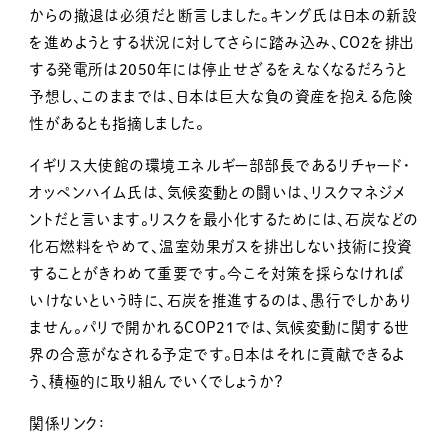
からの撤退は必須だと断言しました。キング氏は日本の新設
を進めようとする状況に対してさらに踏み込み、CO2を排出
する発電所は2050年には停止せざるをえなくなるだろうと
予想し、このままでは、日本は巨大な負の資産を抱える危険
性があるとも指摘しました。
イギリス大使館の環境エネルギー部部長であるリチャード・
オッペンハイム氏は、気候変動との闘いは、リスクマネジメ
ントだと言います。リスクを最小化するためには、石炭などの
化石燃料をやめて、温室効果ガスを排出しない技術に投資
することがきわめて重要です。今こそ対策を採らなければ
いけないという時に、石炭を推進するのは、愚行でしかあり
ません。パリで開かれるCOP21では、気候変動に関する世
界の合意がなされる予定です。日本はそれに貢献できるよ
う、積極的に取り組んでいくでしょうか？
関係リンク：