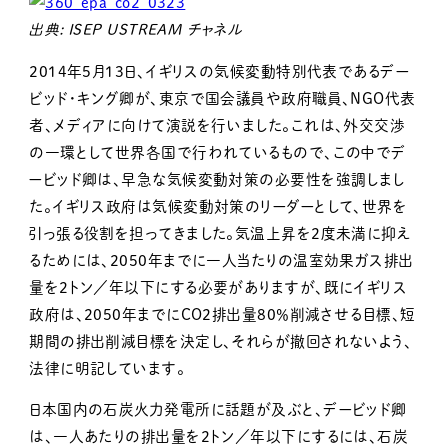
出典: ISEP USTREAM チャネル
2014年5月13日、イギリスの気候変動特別代表であるデー
ビッド・キング卿が、東京で国会議員や政府職員、NGO代表
者、メディアに向けて演説を行いました。これは、外交交渉
の一環として世界各国で行われているもので、この中でデ
ービッド卿は、早急な気候変動対策の必要性を強調しまし
た。イギリス政府は気候変動対策のリーダーとして、世界を
引っ張る役割を担ってきました。気温上昇を2度未満に抑え
るためには、2050年までに一人当たりの温室効果ガス排出
量を2トン／年以下にする必要がありますが、既にイギリス
政府は、2050年までにCO2排出量80％削減させる目標、短
期間の排出削減目標を決定し、それらが撤回されないよう、
法律に明記しています。
日本国内の石炭火力発電所に話題が及ぶと、デービッド卿
は、一人あたりの排出量を2トン／年以下にするには、石炭