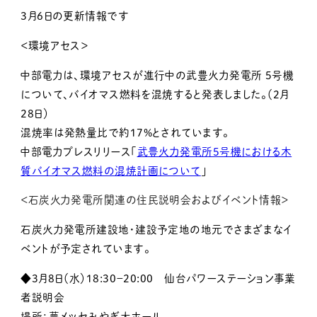
3月6日の更新情報です
＜環境アセス＞
中部電力は、環境アセスが進行中の武豊火力発電所 5号機
について、バイオマス燃料を混焼すると発表しました。（2月
28日）
混焼率は発熱量比で約17%とされています。
中部電力プレスリリース「
武豊火力発電所5号機における木
質バイオマス燃料の混焼計画について
」
＜石炭火力発電所関連の住民説明会およびイベント情報＞
石炭火力発電所建設地・建設予定地の地元でさまざまなイ
ベントが予定されています。
◆3月8日（水）18:30－20:00 仙台パワーステーション事業
者説明会
場所：夢メッセみやぎ大ホール