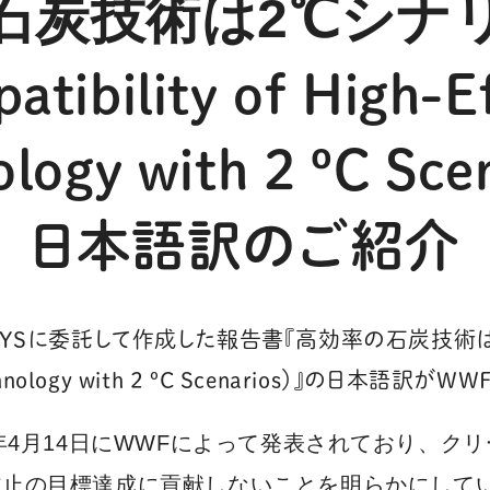
石炭技術は2℃シナ
atibility of High-Ef
logy with 2 ºC Sce
日本語訳のご紹介
FYSに委託して作成した報告書『高効率の石炭技術
oal Technology with 2 ºC Scenarios）』の日
年4月14日にWWFによって発表
されており、
クリ
防止の目標達成に貢献しないことを
明らかにして