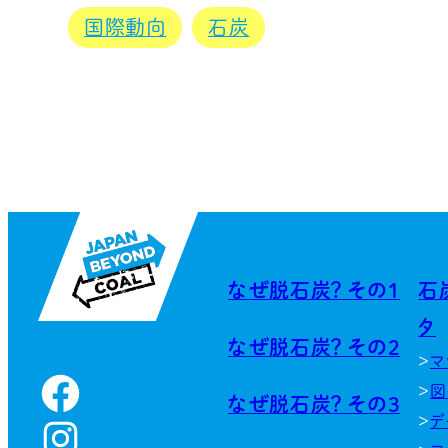
国際動向
石炭
なぜ脱石炭？ その1
石
タ
なぜ脱石炭？ その2
マ
Facebook
図
なぜ脱石炭？ その3
デ
Instagram