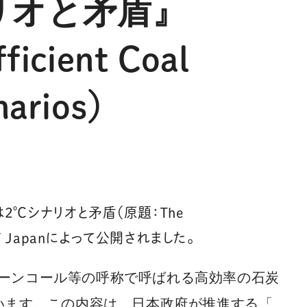
リオと矛盾』
ficient Coal
narios）
は2℃
シナリオと矛盾（原題：The
本語訳がWWF Japanによって公開されました。
ーンコール等の呼称で呼ばれる高効率の石炭
います。この内容は、日本政府が推進する「