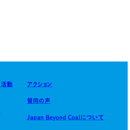
の活動
アクション
賛同の声
賀
Japan Beyond Coalについて