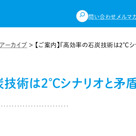
検
問い合わせ
メルマ
索
アーカイブ
>
【ご案内】『高効率の石炭技術は2℃
炭技術は2℃シナリオと矛