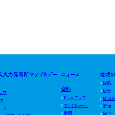
炭火力発電所マップ＆デー
ニュース
地域
釧路
資料
仙台
ップ
ピックアップ
横須
表
ファクトシート
愛知
ータ
動画
神戸