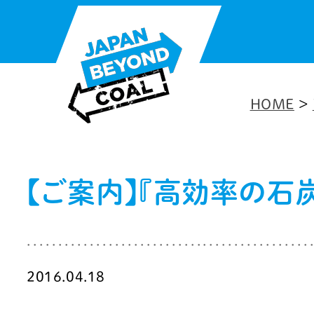
内
容
を
ス
HOME
>
キ
ッ
プ
【ご案内】『高効率の石
2016.04.18