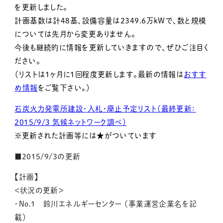
を更新しました。
計画基数は計48基、設備容量は2349.6万kWで、数と規模
については先月から変更ありません。
今後も継続的に情報を更新していきますので、ぜひご注目く
ださい。
（リストは1ヶ月に1回程度更新します。最新の情報は
おすす
め情報
をご覧下さい。）
石炭火力発電所建設・入札・廃止予定リスト（最終更新：
2015/9/3 気候ネットワーク調べ）
※更新された計画等には★がついています
■2015/9/3の更新
【計画】
＜状況の更新＞
・No.1 鈴川エネルギーセンター （事業運営企業名を記
載）