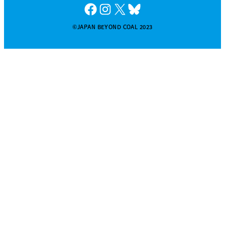
Facebook
Instagram
X
Bluesky
©JAPAN BEYOND COAL 2023